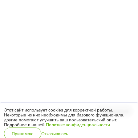
+7 (3812) 21-79-49
644035, Омская область, Омский район,
с. Пушкино, Красноярский тракт, 40/1
info.ta@titan-group.ru
Подписка на новости
Настоящим предоставляю Согласие на обработку
персональных данных, на условиях
Политики обработки персональных данных
.
Этот сайт использует cookies для корректной работы.
Подписаться
Некоторые из них необходимы для базового функционала,
другие помогают улучшить ваш пользовательский опыт.
Подробнее в нашей
Политике конфиденциальности
Специальная оценка условий труда
Отказываюсь
Принимаю
Политика персональных данных