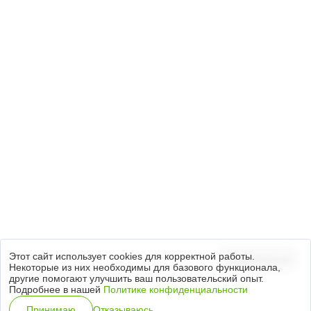
+7 (3812) 21-79-49
644035, Омская область, Омский район,
с. Пушкино, Красноярский тракт, 40/1
info.ta@titan-group.ru
Подписка на новости
Настоящим предоставляю Согласие на обработку
персональных данных, на условиях
Политики обработки персональных данных
.
Этот сайт использует cookies для корректной работы.
Подписаться
Некоторые из них необходимы для базового функционала,
другие помогают улучшить ваш пользовательский опыт.
Подробнее в нашей
Политике конфиденциальности
Специальная оценка условий труда
Отказываюсь
Принимаю