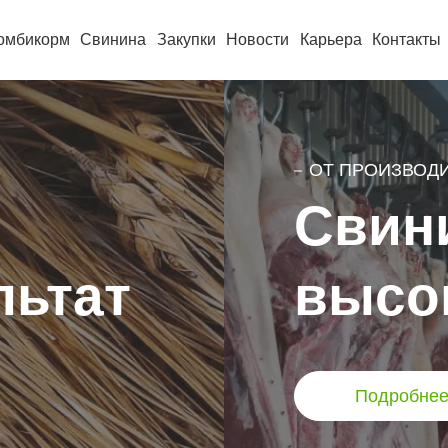
омбикорм
Свинина
Закупки
Новости
Карьера
Контакты
ОТ ПРОИЗВОД
Свин
льтат
высок
Подробне