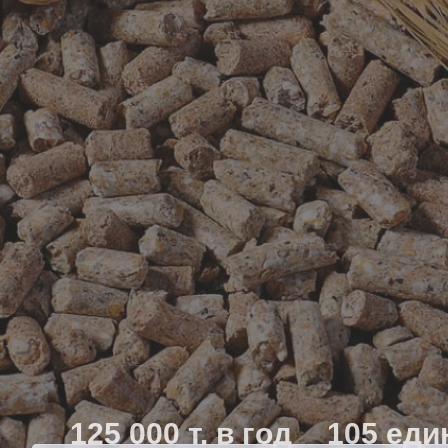
125 000 т. в год
105 еди