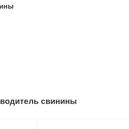
нины
зводитель свинины