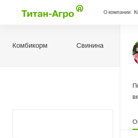
О компании
К
Комбикорм
Свинина
П
в
О