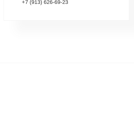
+7 (913) 626-69-23
Продукция
Производство
Комбикорм
Комбикормовый завод «Пушкински
Свинина
Свиноводческий комплекс «Петров
Мясокомбинат «Пушкинский»