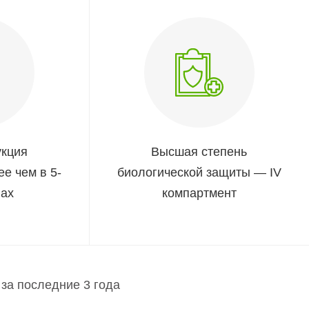
укция
Высшая степень
ее чем в 5-
биологической защиты — IV
нах
компартмент
за последние 3 года