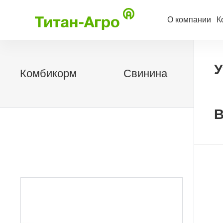
О компании
К
У
Комбикорм
Свинина
В