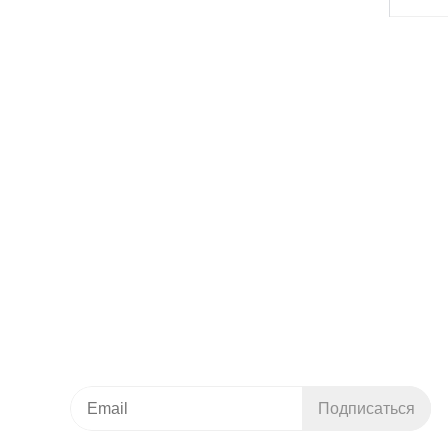
+7 (3812) 21-79-49
644035, Омская область, Омский район,
с. Пушкино, Красноярский тракт, 40/1
info.ta@titan-group.ru
Подписка на новости
Подписаться