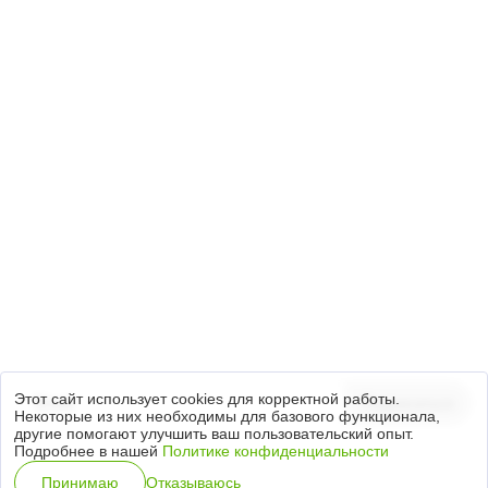
+7 (3812) 21-79-49
644035, Омская область, Омский район,
с. Пушкино, Красноярский тракт, 40/1
info.ta@titan-group.ru
Подписка на новости
Настоящим предоставляю Согласие на обработку
персональных данных, на условиях
Политики обработки персональных данных
.
Этот сайт использует cookies для корректной работы.
Подписаться
Некоторые из них необходимы для базового функционала,
другие помогают улучшить ваш пользовательский опыт.
Подробнее в нашей
Политике конфиденциальности
Специальная оценка условий труда
Отказываюсь
Принимаю