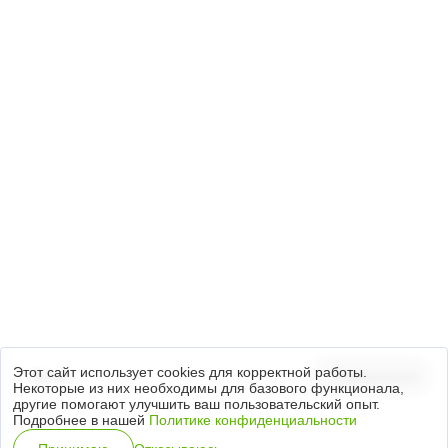
+7 (3812) 21-79-49
644035, Омская область, Омский район,
с. Пушкино, Красноярский тракт, 40/1
info.ta@titan-group.ru
Подписка на новости
Настоящим предоставляю Согласие на обработку
персональных данных, на условиях
Политики обработки персональных данных
.
Этот сайт использует cookies для корректной работы.
Подписаться
Некоторые из них необходимы для базового функционала,
другие помогают улучшить ваш пользовательский опыт.
Подробнее в нашей
Политике конфиденциальности
Специальная оценка условий труда