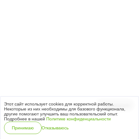
+7 (3812) 21-79-49
644035, Омская область, Омский район,
с. Пушкино, Красноярский тракт, 40/1
info.ta@titan-group.ru
Подписка на новости
Настоящим предоставляю Согласие на обработку
персональных данных, на условиях
Политики обработки персональных данных
.
Этот сайт использует cookies для корректной работы.
Подписаться
Некоторые из них необходимы для базового функционала,
другие помогают улучшить ваш пользовательский опыт.
Подробнее в нашей
Политике конфиденциальности
Специальная оценка условий труда
Отказываюсь
Принимаю
Политика персональных данных
Группа компаний «Титан»